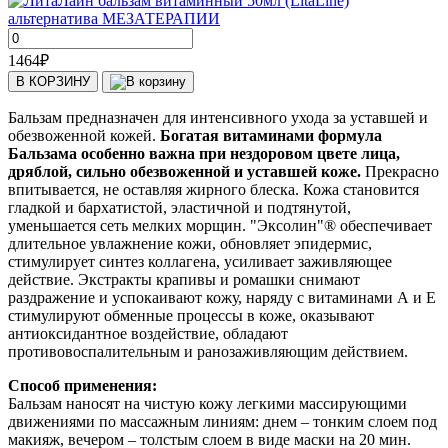
1464
₽
В КОРЗИНУ
Бальзам предназначен для интенсивного ухода за уставшей и
обезвоженной кожей.
Богатая витаминами формула
Бальзама особенно важна при нездоровом цвете лица,
дряблой, сильно обезвоженной и уставшей коже.
Прекрасно
впитывается, не оставляя жирного блеска. Кожа становится
гладкой и бархатистой, эластичной и подтянутой,
уменьшается сеть мелких морщин. "Эксолин"® обеспечивает
длительное увлажнение кожи, обновляет эпидермис,
стимулирует синтез коллагена, усиливает заживляющее
действие. Экстракты крапивы и ромашки снимают
раздражение и успокаивают кожу, наряду с витаминами А и Е
стимулируют обменные процессы в коже, оказывают
антиоксидантное воздействие, обладают
противовоспалительным и ранозаживляющим действием.
Способ применения:
Бальзам наносят на чистую кожу легкими массирующими
движениями по массажным линиям: днем – тонким слоем под
макияж, вечером – толстым слоем в виде маски на 20 мин.