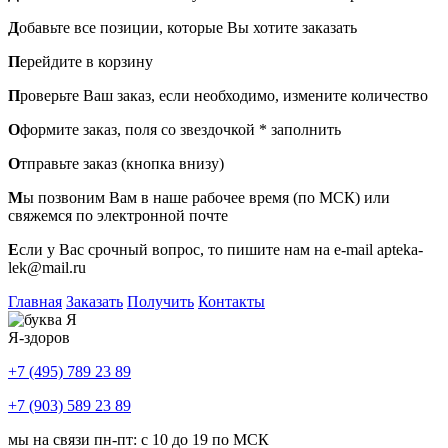
Д
обавьте все позиции, которые Вы хотите заказать
П
ерейдите в корзину
П
роверьте Ваш заказ, если необходимо, измените количество
О
формите заказ, поля со звездочкой * заполнить
О
тправьте заказ (кнопка внизу)
М
ы позвоним Вам в наше рабочее время (по МСК) или
свяжемся по электронной почте
Е
сли у Вас срочный вопрос, то пишите нам на e-mail apteka-
lek@mail.ru
Главная
Заказать
Получить
Контакты
Я-здоров
+7 (495) 789 23 89
+7 (903) 589 23 89
мы на связи пн-пт: с 10 до 19 по МСК