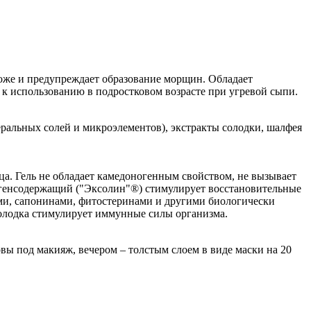
коже и предупреждает образование морщин. Обладает
 использованию в подростковом возрасте при угревой сыпи.
альных солей и микроэлементов), экстракты солодки, шалфея
ца. Гель не обладает камедоногенным свойством, не вызывает
лагенсодержащий ("Эксолин"®) стимулирует восстановительные
ами, сапонинами, фитостеринами и другими биологически
олодка стимулирует иммунные силы организма.
ы под макияж, вечером – толстым слоем в виде маски на 20