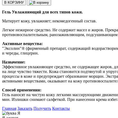
В КОРЗИНУ
Гель Увлажняющий для всех типов кожи.
Матирует кожу, увлажняет; некомедогенный состав.
Легкое нежирное средство. Не содержит масел и жиров. Прекр
противовоспалительным, ранозаживляющим, подсушивающим и 
Активные вещества:
"Эксолин"® (фирменный препарат, содержащий водорастворимы
и череды, глицерин.
Назначение:
Эффективное увлажняющее средство, не содержащее жиров, для
на лице чувство тяжести. Кожа становится подтянутой и упру
процессы в коже и предупреждает образование морщин. Экстр
активными веществами, оказывают на кожу противовоспалител
Способ применения:
Гель наносят на чистую кожу легкими массирующими движениям
мин. Излишки снимают салфеткой. При нанесении крема избега
Главная
Заказать
Получить
Контакты
Я-здоров