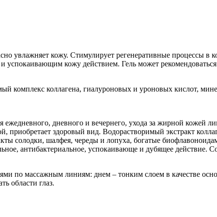
асно увлажняет кожу. Стимулирует регенеративные процессы в 
успокаивающим кожу действием. Гель может рекомендоваться к
й комплекс коллагена, гиалуроновых и уроновых кислот, минер
 ежедневного, дневного и вечернего, ухода за жирной кожей ли
гой, приобретает здоровый вид. Водорастворимый экстракт кол
акты солодки, шалфея, череды и лопуха, богатые биофлавоноид
ьное, антибактериальное, успокаивающе и дубящее действие. С
и по массажным линиям: днем – тонким слоем в качестве основ
ть области глаз.